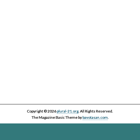
IV Cicle Història i Censura
Copyright © 2026
plural-21.org
. All Rights Reserved.
The Magazine Basic Theme by
bavotasan.com
.
Esta página web, la asociación Plural 21 y sus miembros y colaboradores,