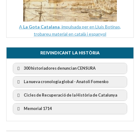
A
La Gota Catalana
, impulsada per en Lluís Botinas,
trobareu material en català i espanyol
REIVINDICANT LA HISTÒRIA
300 historiadores denuncian CENSURA
La nueva cronología global - Anatoli Fomenko
Cicles de Recuperació de la Història de Catalunya
300 Historiadors denuncien al “Gobierno Español” per la
censura
I Cicle Història i Censura
Memorial 1714
II Cicle Història i Censura
III Cicle Història i Censura