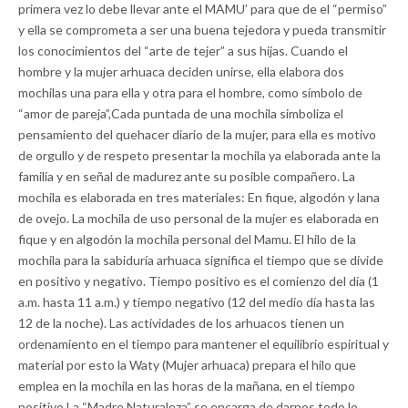
primera vez lo debe llevar ante el MAMU’ para que de el “permiso”
y ella se comprometa a ser una buena tejedora y pueda transmitir
los conocimientos del “arte de tejer” a sus hijas. Cuando el
hombre y la mujer arhuaca deciden unirse, ella elabora dos
mochilas una para ella y otra para el hombre, como símbolo de
“amor de pareja”,Cada puntada de una mochila simboliza el
pensamiento del quehacer diario de la mujer, para ella es motivo
de orgullo y de respeto presentar la mochila ya elaborada ante la
familia y en señal de madurez ante su posible compañero. La
mochila es elaborada en tres materiales: En fique, algodón y lana
de ovejo. La mochila de uso personal de la mujer es elaborada en
fique y en algodón la mochila personal del Mamu. El hilo de la
mochila para la sabiduría arhuaca significa el tiempo que se divide
en positivo y negativo. Tiempo positivo es el comienzo del día (1
a.m. hasta 11 a.m.) y tiempo negativo (12 del medio día hasta las
12 de la noche). Las actividades de los arhuacos tienen un
ordenamiento en el tiempo para mantener el equilibrio espiritual y
material por esto la Waty (Mujer arhuaca) prepara el hilo que
emplea en la mochila en las horas de la mañana, en el tiempo
positivo.La “Madre Naturaleza” se encarga de darnos todo lo