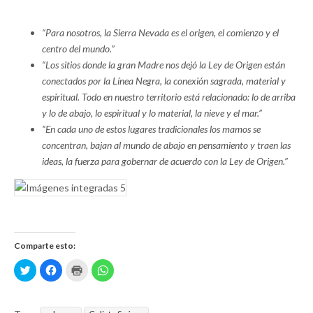
“Para nosotros, la Sierra Nevada es el origen, el comienzo y el
centro del mundo.”
“Los sitios donde la gran Madre nos dejó la Ley de Origen están
conectados por la Línea Negra, la conexión sagrada, material y
espiritual. Todo en nuestro territorio está relacionado: lo de arriba
y lo de abajo, lo espiritual y lo material, la nieve y el mar.”
“En cada uno de estos lugares tradicionales los mamos se
concentran, bajan al mundo de abajo en pensamiento y traen las
ideas, la fuerza para gobernar de acuerdo con la Ley de Origen.”
Comparte esto:
H
H
H
H
a
a
a
a
z
z
z
z
c
c
c
c
l
l
l
l
i
i
i
i