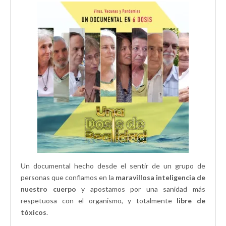
n
e
)
e
t
n
n
a
t
t
n
a
a
a
n
n
n
a
a
u
n
n
e
u
u
v
e
e
a
v
v
)
a
a
)
)
Un documental hecho desde el sentir de un grupo de
personas que confiamos en la
maravillosa inteligencia de
nuestro cuerpo
y apostamos por una sanidad más
respetuosa con el organismo, y totalmente
libre de
tóxicos
.