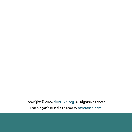
IV Cicle Història i Censura
Copyright © 2026
plural-21.org
. All Rights Reserved.
The Magazine Basic Theme by
bavotasan.com
.
Esta página web, la asociación Plural 21 y sus miembros y colaboradores,
se comprometen con el ejercicio efectivo al derecho reconocido en el