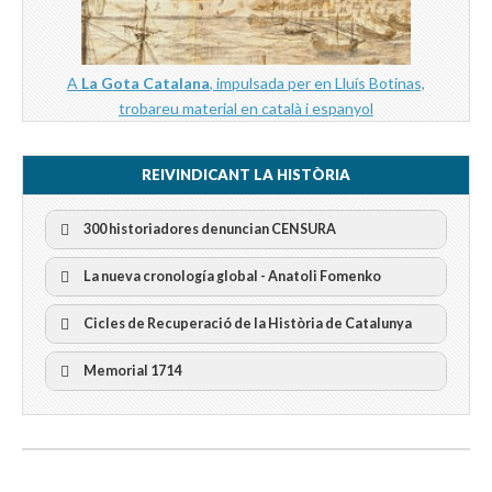
A
La Gota Catalana
, impulsada per en Lluís Botinas,
trobareu material en català i espanyol
REIVINDICANT LA HISTÒRIA
300 historiadores denuncian CENSURA
La nueva cronología global - Anatoli Fomenko
Cicles de Recuperació de la Història de Catalunya
300 Historiadors denuncien al “Gobierno Español” per la
censura
I Cicle Història i Censura
Memorial 1714
II Cicle Història i Censura
III Cicle Història i Censura