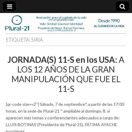
plural-
21.org
ETIQUETA:
SIRIA
JORNADA(S) 11-S en los USA:
A
LOS 12 AÑOS DE LA GRAN
MANIPULACIÓN QUE FUE EL
11-S
[qr-code size=»2″] Sábado, 7 de septiembre*, a partir de las 17:00
horas, en la sede de Plural-21 * ampliable al domingo, 8, si
aparecen más temas y conferenciantes adecuados a cargo de:
LLUÍS BOTINAS (Presidente de Plural-21), FÁTIMA AYACHE
(socióloga…