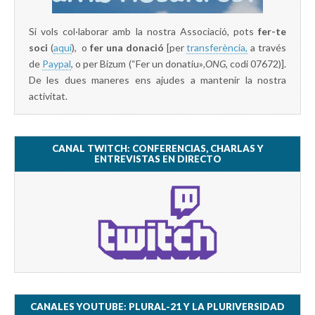
Si vols col·laborar amb la nostra Associació, pots
fer-te
soci
(
aquí
), o
fer una donació
[per
transferència,
a través
de
Paypal
, o per Bizum (“Fer un donatiu»
,ONG,
codi 07672)].
De les dues maneres ens ajudes a mantenir la nostra
activitat.
CANAL TWITCH: CONFERENCIAS, CHARLAS Y
ENTREVISTAS EN DIRECTO
CANALES YOUTUBE: PLURAL-21 Y LA PLURIVERSIDAD