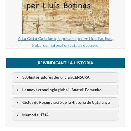
A
La Gota Catalana
, impulsada per en Lluís Botinas,
trobareu material en català i espanyol
REIVINDICANT LA HISTÒRIA
300 historiadores denuncian CENSURA
La nueva cronología global - Anatoli Fomenko
Cicles de Recuperació de la Història de Catalunya
300 Historiadors denuncien al “Gobierno Español” per la
censura
I Cicle Història i Censura
Memorial 1714
II Cicle Història i Censura