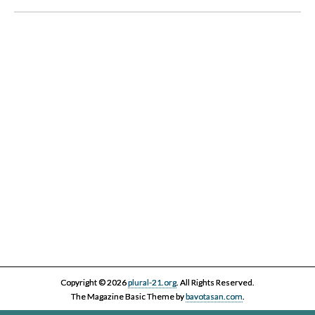
III Cicle Història i Censura
IV Cicle Història i Censura
Copyright © 2026
plural-21.org
. All Rights Reserved.
The Magazine Basic Theme by
bavotasan.com
.