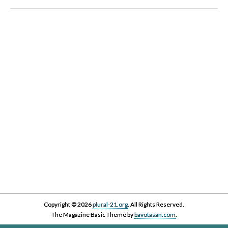
III Cicle Història i Censura
IV Cicle Història i Censura
Copyright © 2026
plural-21.org
. All Rights Reserved.
The Magazine Basic Theme by
bavotasan.com
.