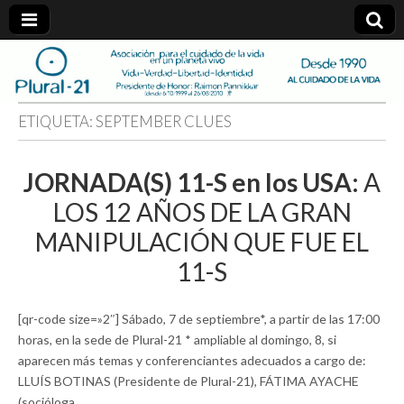
plural-
21.org
ETIQUETA:
SEPTEMBER CLUES
JORNADA(S) 11-S en los USA:
A
LOS 12 AÑOS DE LA GRAN
MANIPULACIÓN QUE FUE EL
11-S
[qr-code size=»2″] Sábado, 7 de septiembre*, a partir de las 17:00
horas, en la sede de Plural-21 * ampliable al domingo, 8, si
aparecen más temas y conferenciantes adecuados a cargo de:
LLUÍS BOTINAS (Presidente de Plural-21), FÁTIMA AYACHE
(socióloga…