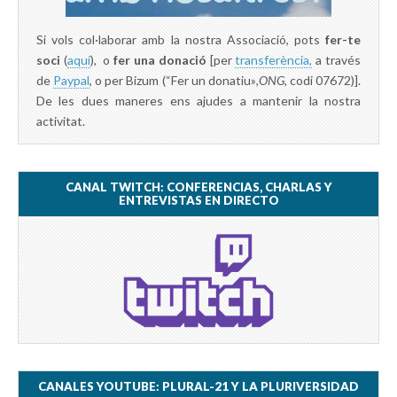
Si vols col·laborar amb la nostra Associació, pots
fer-te
soci
(
aquí
), o
fer una donació
[per
transferència,
a través
de
Paypal
, o per Bizum (“Fer un donatiu»
,ONG,
codi 07672)].
De les dues maneres ens ajudes a mantenir la nostra
activitat.
CANAL TWITCH: CONFERENCIAS, CHARLAS Y
ENTREVISTAS EN DIRECTO
CANALES YOUTUBE: PLURAL-21 Y LA PLURIVERSIDAD