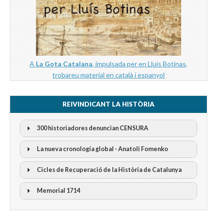
A
La Gota Catalana
, impulsada per en Lluís Botinas,
trobareu material en català i espanyol
REIVINDICANT LA HISTÒRIA
300 historiadores denuncian CENSURA
La nueva cronología global - Anatoli Fomenko
Cicles de Recuperació de la Història de Catalunya
300 Historiadors denuncien al “Gobierno Español” per la
censura
I Cicle Història i Censura
Memorial 1714
II Cicle Història i Censura