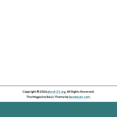
IV Cicle Història i Censura
Copyright © 2026
plural-21.org
. All Rights Reserved.
The Magazine Basic Theme by
bavotasan.com
.
Esta página web, la asociación Plural 21 y sus miembros y colaboradores,