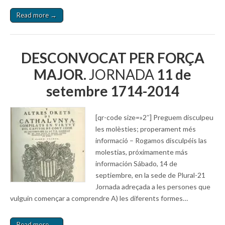
Read more →
DESCONVOCAT PER FORÇA
MAJOR.
JORNADA
11 de
setembre 1714-2014
[qr-code size=»2″] Preguem disculpeu
les molèsties; properament més
informació – Rogamos disculpéis las
molestias, próximamente más
información Sábado, 14 de
septiembre, en la sede de Plural-21
Jornada adreçada a les persones que
vulguin començar a comprendre A) les diferents formes…
Read more →