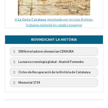
A
La Gota Catalana
, impulsada per en Lluís Botinas,
trobareu material en català i espanyol
REIVINDICANT LA HISTÒRIA
300 historiadores denuncian CENSURA
La nueva cronología global - Anatoli Fomenko
Cicles de Recuperació de la Història de Catalunya
300 Historiadors denuncien al “Gobierno Español” per la
censura
I Cicle Història i Censura
Memorial 1714
II Cicle Història i Censura
III Cicle Història i Censura