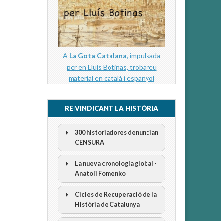
A
La Gota Catalana
, impulsada
per en Lluís Botinas, trobareu
material en català i espanyol
REIVINDICANT LA HISTÒRIA
300 historiadores denuncian
CENSURA
La nueva cronología global -
Anatoli Fomenko
Cicles de Recuperació de la
300 Historiadors denuncien al
Història de Catalunya
“Gobierno Español” per la censura
I Cicle Història i Censura