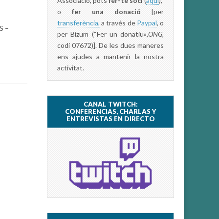
Associació, pots
fer-te soci
(
aquí
),
o
fer una donació
[per
transferència,
a través de
Paypal
, o
S –
per Bizum (“Fer un donatiu»
,ONG,
codi 07672)]. De les dues maneres
ens ajudes a mantenir la nostra
activitat.
CANAL TWITCH:
CONFERENCIAS, CHARLAS Y
ENTREVISTAS EN DIRECTO