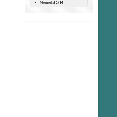
Memorial 1714
II Cicle Història i Censura
III Cicle Història i Censura
IV Cicle Història i Censura