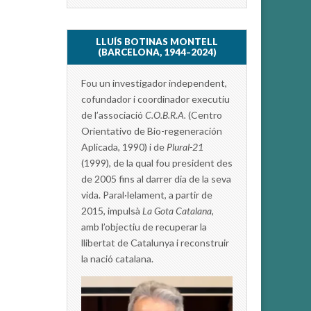
LLUÍS BOTINAS MONTELL
(BARCELONA, 1944–2024)
Fou un investigador independent,
cofundador i coordinador executiu
de l’associació
C.O.B.R.A.
(Centro
Orientativo de Bio-regeneración
Aplicada, 1990) i de
Plural-21
(1999), de la qual fou president des
de 2005 fins al darrer dia de la seva
vida. Paral·lelament, a partir de
2015, impulsà
La Gota Catalana,
amb l’objectiu de recuperar la
llibertat de Catalunya i reconstruir
la nació catalana.