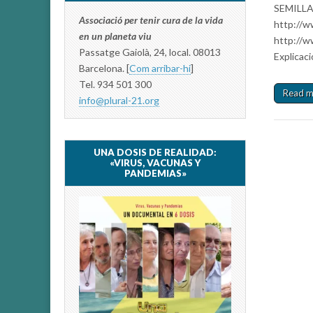
SEMILLAS
Associació per tenir cura de la vida
http://w
en un planeta viu
http://w
Passatge Gaiolà, 24, local. 08013
Explicac
Barcelona. [
Com arribar-hi
]
Tel. 934 501 300
Read 
info@plural-21.org
UNA DOSIS DE REALIDAD:
«VIRUS, VACUNAS Y
PANDEMIAS»