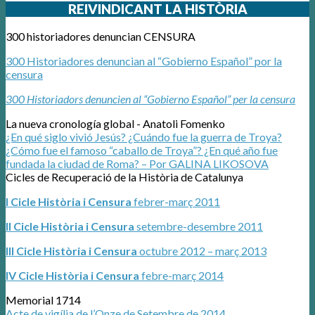
REIVINDICANT LA HISTÒRIA
300 historiadores denuncian CENSURA
300 Historiadores denuncian al “Gobierno Español” por la
censura
300 Historiadors denuncien al “Gobierno Español” per la censura
La nueva cronología global - Anatoli Fomenko
¿En qué siglo vivió Jesús? ¿Cuándo fue la guerra de Troya?
¿Cómo fue el famoso “caballo de Troya”? ¿En qué año fue
fundada la ciudad de Roma? – Por GALINA LIKOSOVA
Cicles de Recuperació de la Història de Catalunya
I Cicle Història i Censura
febrer-març 2011
II Cicle Història i Censura
setembre-desembre 2011
III Cicle Història i Censura
octubre 2012 – març 2013
IV Cicle Història i Censura
febre-març 2014
Memorial 1714
Acte de vigília de l’Onze de Setembre de 2014