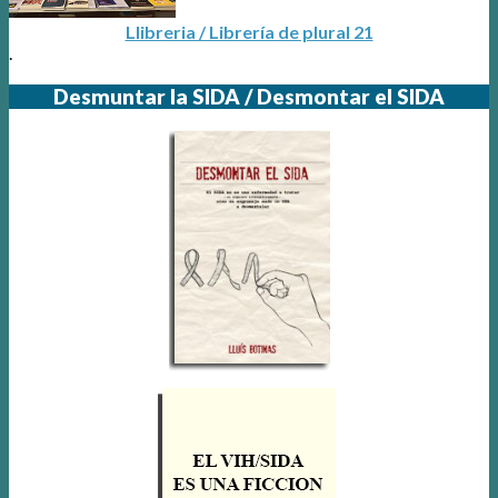
Llibreria / Librería de plural 21
.
Desmuntar la SIDA / Desmontar el SIDA