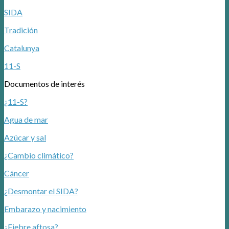
SIDA
Tradición
Catalunya
11-S
Documentos de interés
¿11-S?
Agua de mar
Azúcar y sal
¿Cambio climático?
Cáncer
¿Desmontar el SIDA?
Embarazo y nacimiento
¿Fiebre aftosa?