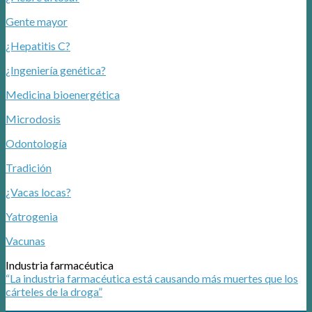
Gente mayor
¿Hepatitis C?
¿Ingeniería genética?
Medicina bioenergética
Microdosis
Odontología
Tradición
¿Vacas locas?
Yatrogenia
Vacunas
Industria farmacéutica
“La industria farmacéutica está causando más muertes que los
cárteles de la droga”