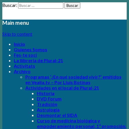
Buscar:
plural-21.org
Main menu
Skip to content
Inicio
Quienes Somos
Fes-te soci
La llibreria de Plural-21
Activitats
Archivo
Programas
‘¿En qué sociedad vivir?’
emitidos
en Vealia.tv – Por Lluís Botinas
Actividades en el local de Plural-21
Historia
DVD Forum
Tradición
Astrología
Desmontar el SIDA
Curso de medicina biológica y
empoderamiento personal, 1ª promoción
,