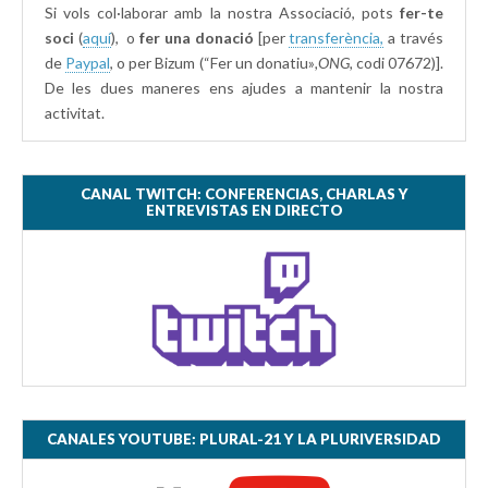
Si vols col·laborar amb la nostra Associació, pots
fer-te
soci
(
aquí
), o
fer una donació
[per
transferència,
a través
de
Paypal
, o per Bizum (“Fer un donatiu»
,ONG,
codi 07672)].
De les dues maneres ens ajudes a mantenir la nostra
activitat.
CANAL TWITCH: CONFERENCIAS, CHARLAS Y
ENTREVISTAS EN DIRECTO
CANALES YOUTUBE: PLURAL-21 Y LA PLURIVERSIDAD