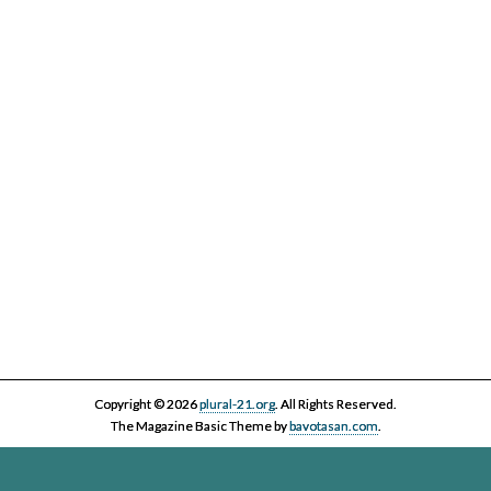
IV Cicle Història i Censura
Copyright © 2026
plural-21.org
. All Rights Reserved.
The Magazine Basic Theme by
bavotasan.com
.
Esta página web, la asociación Plural 21 y sus miembros y colaboradores,