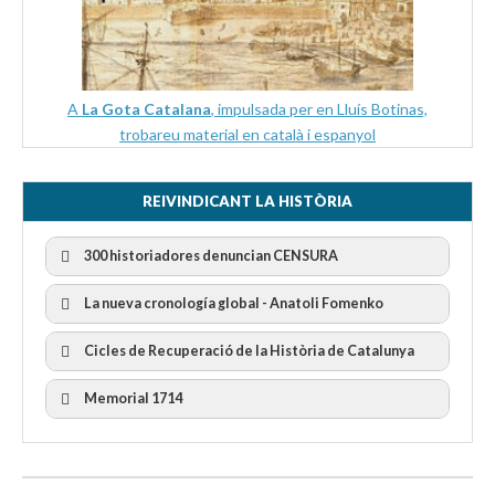
A
La Gota Catalana
, impulsada per en Lluís Botinas,
trobareu material en català i espanyol
REIVINDICANT LA HISTÒRIA
300 historiadores denuncian CENSURA
La nueva cronología global - Anatoli Fomenko
Cicles de Recuperació de la Història de Catalunya
300 Historiadors denuncien al “Gobierno Español” per la
censura
I Cicle Història i Censura
Memorial 1714
II Cicle Història i Censura
III Cicle Història i Censura