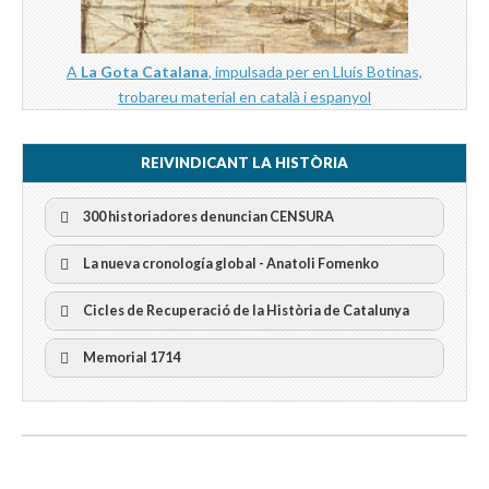
A
La Gota Catalana
, impulsada per en Lluís Botinas,
trobareu material en català i espanyol
REIVINDICANT LA HISTÒRIA
300 historiadores denuncian CENSURA
La nueva cronología global - Anatoli Fomenko
Cicles de Recuperació de la Història de Catalunya
300 Historiadors denuncien al “Gobierno Español” per la
censura
I Cicle Història i Censura
Memorial 1714
II Cicle Història i Censura
III Cicle Història i Censura
IV Cicle Història i Censura