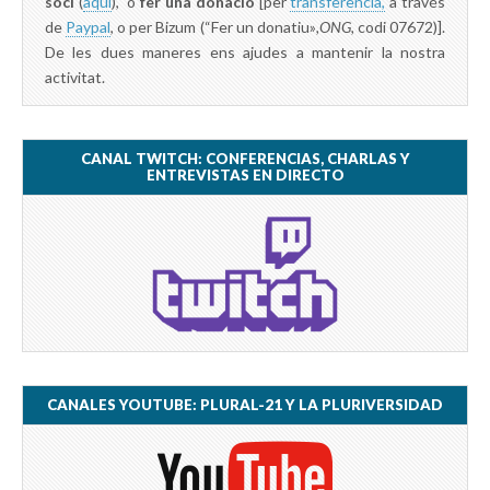
soci
(
aquí
), o
fer una donació
[per
transferència,
a través
de
Paypal
, o per Bizum (“Fer un donatiu»
,ONG,
codi 07672)].
De les dues maneres ens ajudes a mantenir la nostra
activitat.
CANAL TWITCH: CONFERENCIAS, CHARLAS Y
ENTREVISTAS EN DIRECTO
CANALES YOUTUBE: PLURAL-21 Y LA PLURIVERSIDAD