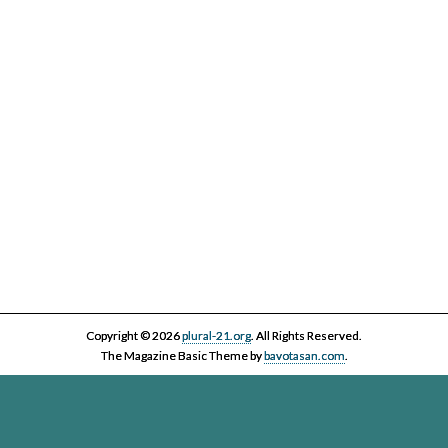
Copyright © 2026
plural-21.org
. All Rights Reserved.
The Magazine Basic Theme by
bavotasan.com
.
Esta página web, la asociación Plural 21 y sus miembros y colaboradores,
se comprometen con el ejercicio efectivo al derecho reconocido en el