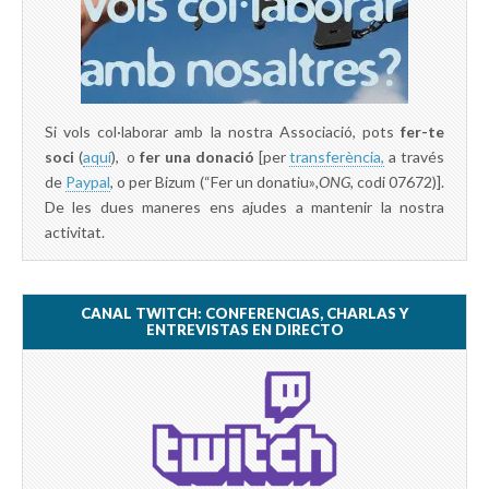
Si vols col·laborar amb la nostra Associació, pots
fer-te
soci
(
aquí
), o
fer una donació
[per
transferència,
a través
de
Paypal
, o per Bizum (“Fer un donatiu»
,ONG,
codi 07672)].
De les dues maneres ens ajudes a mantenir la nostra
activitat.
CANAL TWITCH: CONFERENCIAS, CHARLAS Y
ENTREVISTAS EN DIRECTO