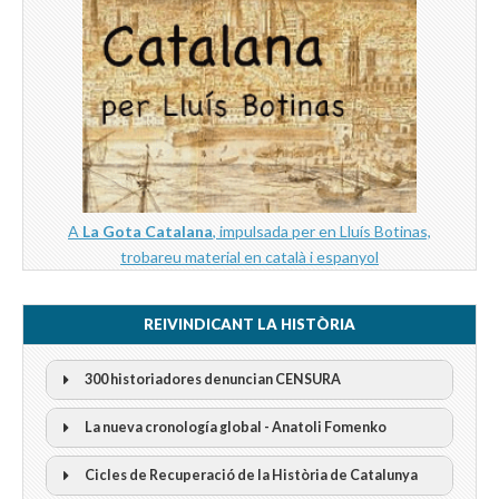
A
La Gota Catalana
, impulsada per en Lluís Botinas,
trobareu material en català i espanyol
REIVINDICANT LA HISTÒRIA
300 historiadores denuncian CENSURA
La nueva cronología global - Anatoli Fomenko
Cicles de Recuperació de la Història de Catalunya
300 Historiadors denuncien al “Gobierno Español” per la